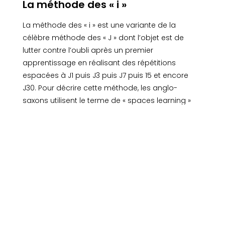
La méthode des « i »
La méthode des « i » est une variante de la
célèbre méthode des « J » dont l’objet est de
lutter contre l’oubli après un premier
apprentissage en réalisant des répétitions
espacées à J1 puis J3 puis J7 puis 15 et encore
J30. Pour décrire cette méthode, les anglo-
saxons utilisent le terme de « spaces learning »
dont la traduction en français est « les répétitions
espacées ».